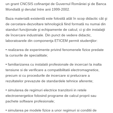
un grant CNCSIS cofinanţat de Guvernul României şi de Banca
Mondială şi derulat între anii 1999-2002.
Baza materială existentă este folosită atât în scop didactic cât şi
de cercetare‑dezvoltare tehnologică fiind formată nu numai din
standuri funcţionale şi echipamente de calcul, ci şi din instalaţii
de încercare industriale. Din punct de vedere didactic,
laboratoarele din componenţa ETICEM permit studenţilor:
• realizarea de experimente privind fenomenele fizice predate
la cursurile de specialitate;
• familiarizarea cu instalatii profesionale de incercari la inalta
tensiune si de verificare a compatibilitatii electromagnetice,
precum si cu procedurile de incercare si prelucrare a
rezultatelor prevazute de standardele tehnice aferente;
• simularea de regimuri electrice tranzitorii in retele
electroenergetice folosind programe de calcul proprii sau
pachete software profesionale;
• simularea pe modele fizice a unor regimuri si conditii de