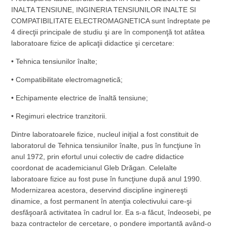
INALTA TENSIUNE, INGINERIA TENSIUNILOR INALTE SI
COMPATIBILITATE ELECTROMAGNETICA sunt îndreptate pe
4 direcţii principale de studiu şi are în componenţă tot atâtea
laboratoare fizice de aplicaţii didactice şi cercetare:
• Tehnica tensiunilor înalte;
• Compatibilitate electromagnetică;
• Echipamente electrice de înaltă tensiune;
• Regimuri electrice tranzitorii.
Dintre laboratoarele fizice, nucleul iniţial a fost constituit de
laboratorul de Tehnica tensiunilor înalte, pus în funcţiune în
anul 1972, prin efortul unui colectiv de cadre didactice
coordonat de academicianul Gleb Drăgan. Celelalte
laboratoare fizice au fost puse în funcţiune după anul 1990.
Modernizarea acestora, deservind discipline inginereşti
dinamice, a fost permanent în atenţia colectivului care‑şi
desfăşoară activitatea în cadrul lor. Ea s‑a făcut, îndeosebi, pe
baza contractelor de cercetare, o pondere importantă având-o