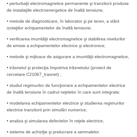
• perturbaţii electromagnetice permanente şi tranzitorii produse
de instalaţiile electroenergetice de înaltă tensiune;
• metode de diagnosticare, în laborator şi pe teren, a stării
izolaţiilor echipamentelor de înaltă tensiune;
• verificarea imunităţii electromagnetice şi stabilirea nivelurilor
de emisie a echipamentelor electrice şi electronice;
• metode şi mijloace de asigurare a imunităţii electromagnetice;
• trăsnetul şi protecţia împotriva trăsnetului (proiect de
cercetare C21067_trasnet) ;
• studiul regimurilor de funcţionare a echipamentelor electrice
de înaltă tensiune în cadrul reţelelor în care sunt integrate;
• modelarea echipamentelor electrice şi studierea regimurilor
electrice tranzitorii prin simulări numerice;
• analiza şi simularea defectelor în reţele electrice;
• sisteme de achiziţie şi prelucrare a semnalelor.